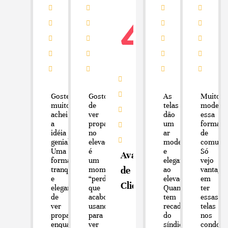
4.8
Gostei
Gosto
As
Muito
muito,
de
telas
modern
achei
ver
dão
essa
a
propagandas
um
forma
idéia
no
ar
de
genial!!
elevador,
moderno
comunic
Uma
é
e
Só
Avaliações
forma
um
elegante
vejo
de
tranquila
momento
ao
vantage
e
“perdido”
elevador.
em
Clientes
elegante
que
Quando
ter
de
acabo
tem
essas
ver
usando
recado
telas
propagandas
para
do
nos
enquanto
ver
síndico,
condomí